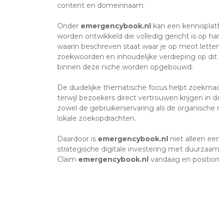
content en domeinnaam.
Onder
emergencybook.nl
kan een kennisplat
worden ontwikkeld die volledig gericht is op h
waarin beschreven staat waar je op meot letten
zoekwoorden en inhoudelijke verdieping op dit 
binnen deze niche worden opgebouwd.
De duidelijke thematische focus helpt zoekma
terwijl bezoekers direct vertrouwen krijgen in d
zowel de gebruikerservaring als de organische
lokale zoekopdrachten.
Daardoor is
emergencybook.nl
niet alleen ee
strategische digitale investering met duurzaam
Claim
emergencybook.nl
vandaag en positione