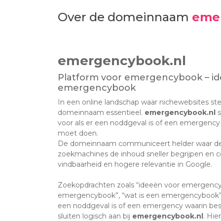
Over de domeinnaam
eme
emergencybook.nl
Platform voor emergencybook – id
emergencybook
In een online landschap waar nichewebsites stee
domeinnaam essentieel.
emergencybook.nl
s
voor als er een noddgeval is of een emergency 
moet doen.
De domeinnaam communiceert helder waar de 
zoekmachines de inhoud sneller begrijpen en co
vindbaarheid en hogere relevantie in Google.
Zoekopdrachten zoals “ideeën voor emergency
emergencybook”, “wat is een emergencybook” e
een noddgeval is of een emergency waarin bes
sluiten logisch aan bij
emergencybook.nl
. Hie