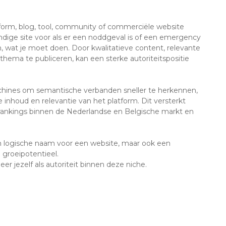
form, blog, tool, community of commerciële website
andige site voor als er een noddgeval is of een emergency
, wat je moet doen. Door kwalitatieve content, relevante
thema te publiceren, kan een sterke autoriteitspositie
chines om semantische verbanden sneller te herkennen,
e inhoud en relevantie van het platform. Dit versterkt
 rankings binnen de Nederlandse en Belgische markt en
n logische naam voor een website, maar ook een
 groeipotentieel.
er jezelf als autoriteit binnen deze niche.